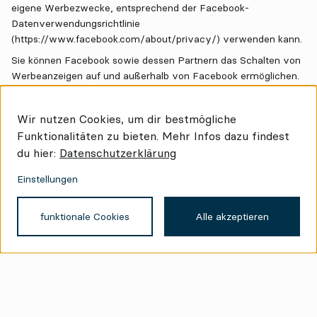
eigene Werbezwecke, entsprechend der Facebook-
Datenverwendungsrichtlinie
(https://www.facebook.com/about/privacy/) verwenden kann.
Sie können Facebook sowie dessen Partnern das Schalten von
Werbeanzeigen auf und außerhalb von Facebook ermöglichen.
Es kann ferner zu diesen Zwecken ein Cookie auf Ihrem
Rechner gespeichert werden. Falls Sie jünger als 13 Jahre sind,
Wir nutzen Cookies, um dir bestmögliche
bitten wir Sie, Ihre Erziehungsberechtigten um Erlaubnis zu
Funktionalitäten zu bieten. Mehr Infos dazu findest
fragen diese Seite zu nutzen.
du hier:
Datenschutzerklärung
Einstellungen
funktionale Cookies
Alle akzeptieren
© 2026 Stargate Group Werbeagentur GmbH
Impressum
AGB
Datenschutz
Cookie Einstellungen